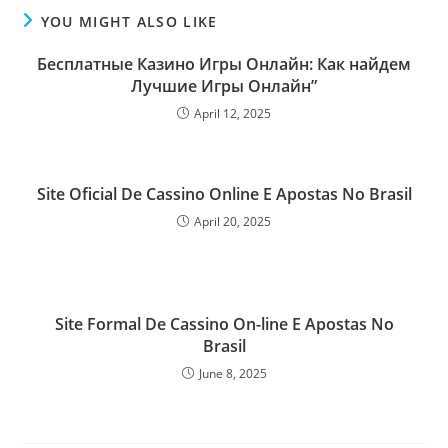
YOU MIGHT ALSO LIKE
Бесплатные Казино Игры Онлайн: Как найдем
Лучшие Игры Онлайн”
April 12, 2025
Site Oficial De Cassino Online E Apostas No Brasil
April 20, 2025
Site Formal De Cassino On-line E Apostas No
Brasil
June 8, 2025