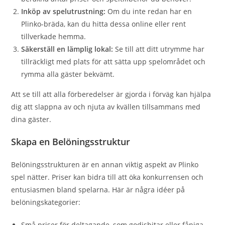
Inköp av spelutrustning:
Om du inte redan har en
Plinko-bräda, kan du hitta dessa online eller rent
tillverkade hemma.
Säkerställ en lämplig lokal:
Se till att ditt utrymme har
tillräckligt med plats för att sätta upp spelområdet och
rymma alla gäster bekvämt.
Att se till att alla förberedelser är gjorda i förväg kan hjälpa
dig att slappna av och njuta av kvällen tillsammans med
dina gäster.
Skapa en Belöningsstruktur
Belöningsstrukturen är en annan viktig aspekt av Plinko
spel nätter. Priser kan bidra till att öka konkurrensen och
entusiasmen bland spelarna. Här är några idéer på
belöningskategorier:
Små priser för deltagande, som godisbitar eller fåniga