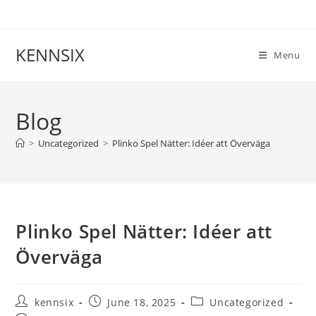
Skip
to
content
KENNSIX
Menu
Blog
>
Uncategorized
>
Plinko Spel Nätter: Idéer att Överväga
Plinko Spel Nätter: Idéer att
Överväga
Post
Post
Post
kennsix
June 18, 2025
Uncategorized
author:
published:
category: