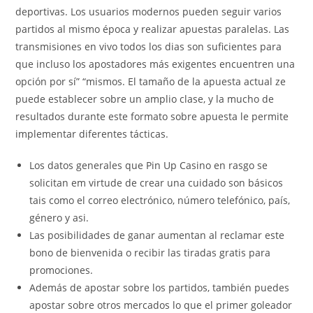
deportivas. Los usuarios modernos pueden seguir varios
partidos al mismo época y realizar apuestas paralelas. Las
transmisiones en vivo todos los dias son suficientes para
que incluso los apostadores más exigentes encuentren una
opción por sí” “mismos. El tamaño de la apuesta actual ze
puede establecer sobre un amplio clase, y la mucho de
resultados durante este formato sobre apuesta le permite
implementar diferentes tácticas.
Los datos generales que Pin Up Casino en rasgo se
solicitan em virtude de crear una cuidado son básicos
tais como el correo electrónico, número telefónico, país,
género y asi.
Las posibilidades de ganar aumentan al reclamar este
bono de bienvenida o recibir las tiradas gratis para
promociones.
Además de apostar sobre los partidos, también puedes
apostar sobre otros mercados lo que el primer goleador