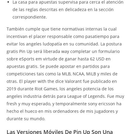
La casa para apuestas supervisa para cerca el atención
de las reglas descritas en delicadeza en la sección
correspondiente.
También cumple que tiene normativas internas la cual
incentivan el placer responsable como pasatiempo para
evitar los angeles ludopatía en su comunidad. La postura
gratis Pin Up será liberada way completar un formulario
sobre eSports em virtude de ganar hasta 62 USD en
apuestas gratis. Se puede apostar en partidos para
competiciones tais como la MLB, NCAA, MiLB y miles de
otras. El player with the dice Valorant fue publicado en
2019 durante Riot Games, los angeles potencia de los
angeles industria detrás para League of Legends. Fue muy
fresh y muy esperado, y temporalmente sony ericsson ha
hecho el hueco en mis ordenadores de mis jugadores y
durante su mundo.
Las Versiones Móviles De Pin Up Son Una