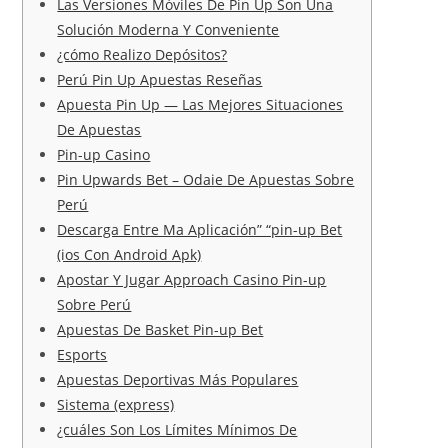
Las Versiones Móviles De Pin Up Son Una
Solución Moderna Y Conveniente
¿cómo Realizo Depósitos?
Perú Pin Up Apuestas Reseñas
Apuesta Pin Up — Las Mejores Situaciones
De Apuestas
Pin-up Casino
Pin Upwards Bet – Odaie De Apuestas Sobre
Perú
Descarga Entre Ma Aplicación” “pin-up Bet
(ios Con Android Apk)
Apostar Y Jugar Approach Casino Pin-up
Sobre Perú
Apuestas De Basket Pin-up Bet
Esports
Apuestas Deportivas Más Populares
Sistema (express)
¿cuáles Son Los Límites Mínimos De