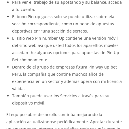
Para ver el trabajo de su apostando y su balance, acceda
a tu cuenta.
El bono Pin-up guess solo se puede utilizar sobre ela
sección correspondiente, como un bono de apuestas
deportivas en” “una sección de sorteos.
El sitio web Pin number Up contiene una versión móvil
del sitio web así que usted todos los aparelhos móviles
accedan the algunas opciones para apuestas de Pin Up
Bet cómodamente.
Dentro de el grupo de empresas figura Pin way up bet
Peru, la compañía que contine muchos años de
experiencia en un sector y además opera con mi licencia
válida.
También puede usar los Servicios a través para su
dispositivo móvil.
El equipo sobre desarrollo continúa mejorando la
aplicación actualizándose periódicamente. Apostar durante
un smartphone interesa a un público cada vez más amplio