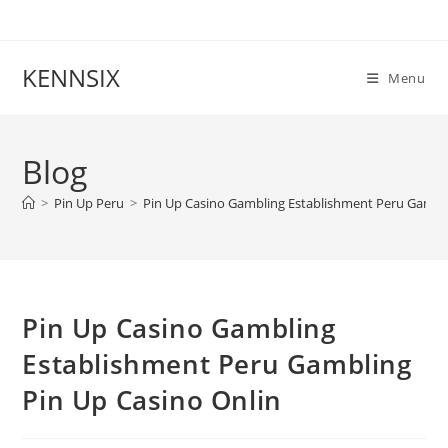
Skip
to
content
KENNSIX
Menu
Blog
>
Pin Up Peru
>
Pin Up Casino Gambling Establishment Peru Gambli
Pin Up Casino Gambling
Establishment Peru Gambling
Pin Up Casino Onlin