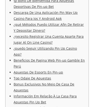
🤑 Bono De Bienvenida Para Apuestas
Deportivas De Pin-up Bet
Descarga De Una Aplicación Pin Way Up
Casino Para Ios Y Android Apk
¿qué Métodos Puedo Utilizar Afin De Retirar
Y Depositar Dinero?
¿necesito Registrar Una Cuenta Aparte Para
Jugar Al On Line Casino?
¿puedo Seguir Utilizando Pin Up Casino
App?
Beneficios De Pagina Web Pin-up Gamble En
Perú
Apuestas De Esports En Pin-up
Top Odaie De Apuestas
Bonus Exclusivos No Meio De Casa De
Apuestas
Información Em Relação À La Casa Para
Apuestas Pin Up Bet