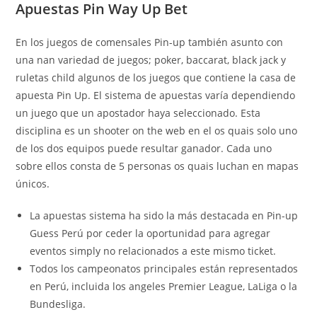
Apuestas Pin Way Up Bet
En los juegos de comensales Pin-up también asunto con
una nan variedad de juegos; poker, baccarat, black jack y
ruletas child algunos de los juegos que contiene la casa de
apuesta Pin Up. El sistema de apuestas varía dependiendo
un juego que un apostador haya seleccionado. Esta
disciplina es un shooter on the web en el os quais solo uno
de los dos equipos puede resultar ganador. Cada uno
sobre ellos consta de 5 personas os quais luchan en mapas
únicos.
La apuestas sistema ha sido la más destacada en Pin-up
Guess Perú por ceder la oportunidad para agregar
eventos simply no relacionados a este mismo ticket.
Todos los campeonatos principales están representados
en Perú, incluida los angeles Premier League, LaLiga o la
Bundesliga.