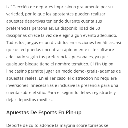
La” “sección de deportes impresiona gratamente por su
variedad, por lo que los apostantes pueden realizar
apuestas deportivas teniendo durante cuenta sus
preferencias personales. La disponibilidad de 50
disciplinas ofrece la vez de elegir algun evento adecuado.
Todos los juegos están divididos en secciones temáticas, así
que usted puedas encontrar rápidamente este software
adecuado según tus preferencias personales, ya que
qualquer bloque tiene el nombre temático. El Pin Up on
line casino permite jugar en modo demo (gratis) ademas de
apuestas reales. En el 1er caso, el distraccion no requiere
inversiones innecesarias e inclusive la presencia para una
cuenta sobre el sitio. Para el segundo debes registrarte y
dejar depósitos móviles.
Apuestas De Esports En Pin-up
Deporte de culto adonde la mayoría sobre torneos se