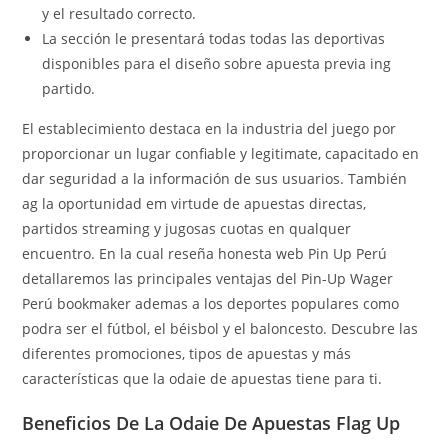
y el resultado correcto.
La sección le presentará todas todas las deportivas
disponibles para el diseño sobre apuesta previa ing
partido.
El establecimiento destaca en la industria del juego por
proporcionar un lugar confiable y legitimate, capacitado en
dar seguridad a la información de sus usuarios. También
ag la oportunidad em virtude de apuestas directas,
partidos streaming y jugosas cuotas en qualquer
encuentro. En la cual reseña honesta web Pin Up Perú
detallaremos las principales ventajas del Pin-Up Wager
Perú bookmaker ademas a los deportes populares como
podra ser el fútbol, el béisbol y el baloncesto. Descubre las
diferentes promociones, tipos de apuestas y más
características que la odaie de apuestas tiene para ti.
Beneficios De La Odaie De Apuestas Flag Up