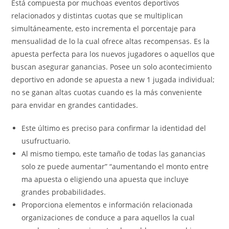
Está compuesta por muchoas eventos deportivos
relacionados y distintas cuotas que se multiplican
simultáneamente, esto incrementa el porcentaje para
mensualidad de lo la cual ofrece altas recompensas. Es la
apuesta perfecta para los nuevos jugadores o aquellos que
buscan asegurar ganancias. Posee un solo acontecimiento
deportivo en adonde se apuesta a new 1 jugada individual;
no se ganan altas cuotas cuando es la más conveniente
para envidar en grandes cantidades.
Este último es preciso para confirmar la identidad del
usufructuario.
Al mismo tiempo, este tamaño de todas las ganancias
solo ze puede aumentar” “aumentando el monto entre
ma apuesta o eligiendo una apuesta que incluye
grandes probabilidades.
Proporciona elementos e información relacionada
organizaciones de conduce a para aquellos la cual