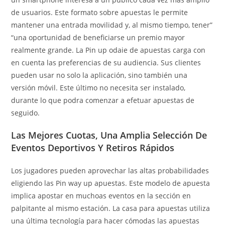
de usuarios. Este formato sobre apuestas le permite
mantener una entrada movilidad y, al mismo tiempo, tener”
“una oportunidad de beneficiarse un premio mayor
realmente grande. La Pin up odaie de apuestas carga con
en cuenta las preferencias de su audiencia. Sus clientes
pueden usar no solo la aplicación, sino también una
versión móvil. Este último no necesita ser instalado,
durante lo que podra comenzar a efetuar apuestas de
seguido.
Las Mejores Cuotas, Una Amplia Selección De
Eventos Deportivos Y Retiros Rápidos
Los jugadores pueden aprovechar las altas probabilidades
eligiendo las Pin way up apuestas. Este modelo de apuesta
implica apostar en muchoas eventos en la sección en
palpitante al mismo estación. La casa para apuestas utiliza
una última tecnología para hacer cómodas las apuestas