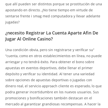
que allí pueden ser distintos porque se prostitución de una
apostando en directo. ¿No tiene tiempo em virtude de
sentarse frente i smag med computadora y llevar adelante
jugadas?
¿necesito Registrar La Cuenta Aparte Afin De
Jugar Al Online Casino?
Una condición obvia, pero sin registrarse y verificar su”
“cuenta, como en otros establecimientos en línea, no puede
arriesgar y no tendrá éxito. Para obtener el bono sobre
apuestas en eventos deportivos, debe llenar el primer
depósito y verificar su identidad. Al tener una variedad
sobre opciones de apuestas deportivas o jugadas con
dinero real, el servicio approach cliente es esperado, lo que
podra generar incertidumbre en los nuevos usuarios. Sus
promociones y bonificaciones también destacan en el
mercado al garantizar grandiosas recompensas. A hacer la