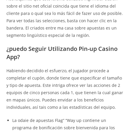
sobre el sitio net oficial coincida que tiene el idioma del
cliente para o qual sea lo más fácil de fazer uso de posible.
Para ver todas las selecciones, basta con hacer clic en la
bandera. El criados entre ma casa sobre apuestas es un
segmento lingüístico especial de la región.
¿puedo Seguir Utilizando Pin-up Casino
App?
Habiendo decidido el esfuerzo, el jugador procede a
completar el cupón, donde tiene que especificar el tamaño
y tipo de apuesta. Este intriga ofrece ver las acciones de 2
equipos de cinco personas cada 1, que tienen la cual ganar
en mapas únicos. Puedes envidar a los beneficios
individuales, así tais como a las estadísticas del equipo.
La odaie de apuestas Flag” “Way up contiene un
programa de bonificación sobre bienvenida para los