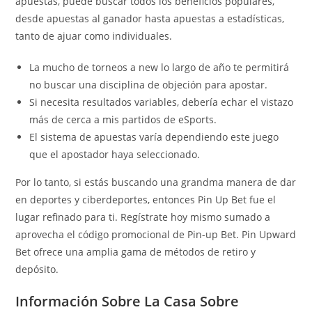
apuestas, puede buscar todos los beneficios populares,
desde apuestas al ganador hasta apuestas a estadísticas,
tanto de ajuar como individuales.
La mucho de torneos a new lo largo de año te permitirá
no buscar una disciplina de objeción para apostar.
Si necesita resultados variables, debería echar el vistazo
más de cerca a mis partidos de eSports.
El sistema de apuestas varía dependiendo este juego
que el apostador haya seleccionado.
Por lo tanto, si estás buscando una grandma manera de dar
en deportes y ciberdeportes, entonces Pin Up Bet fue el
lugar refinado para ti. Regístrate hoy mismo sumado a
aprovecha el código promocional de Pin-up Bet. Pin Upward
Bet ofrece una amplia gama de métodos de retiro y
depósito.
Información Sobre La Casa Sobre